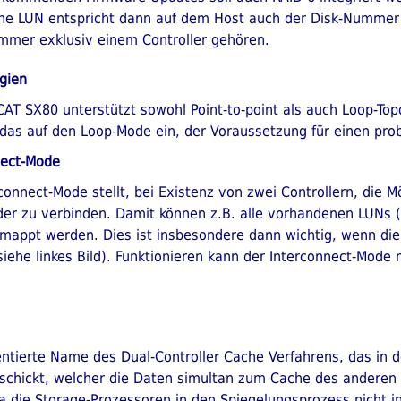
e LUN entspricht dann auf dem Host auch der Disk-Nummer (
immer exklusiv einem Controller gehören.
gien
CAT SX80 unterstützt sowohl Point-to-point als auch Loop-Top
 das auf den Loop-Mode ein, der Voraussetzung für einen pro
nect-Mode
connect-Mode stellt, bei Existenz von zwei Controllern, die Mö
er zu verbinden. Damit können z.B. alle vorhandenen LUNs (e
mappt werden. Dies ist insbesondere dann wichtig, wenn die
iehe linkes Bild). Funktionieren kann der Interconnect-Mode n
entierte Name des Dual-Controller Cache Verfahrens, das in
hickt, welcher die Daten simultan zum Cache des anderen Co
a die Storage-Prozessoren in den Spiegelungsprozess nicht i