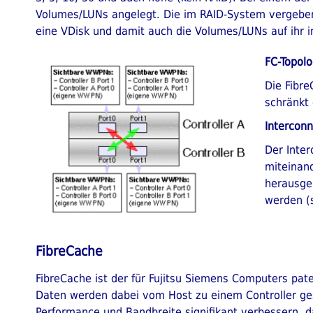
Volumes/LUNs angelegt. Die im RAID-System vergeben
eine VDisk und damit auch die Volumes/LUNs auf ihr 
FC-Topolo
Die Fibre
schränkt
Intercon
Der Inter
miteinand
herausge
werden (s
FibreCache
FibreCache ist der für Fujitsu Siemens Computers pat
Daten werden dabei vom Host zu einem Controller gesc
Performance und Bandbreite signifikant verbessern, d