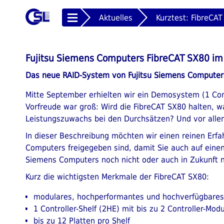
Aktuelles
Kurztest: FibreCA
Fujitsu Siemens Computers FibreCAT SX80 im
Das neue RAID-System von Fujitsu Siemens Computers
Mitte September erhielten wir ein Demosystem (1 Cont
Vorfreude war groß: Wird die FibreCAT SX80 halten, wa
Leistungszuwachs bei den Durchsätzen? Und vor allem
In dieser Beschreibung möchten wir einen reinen Erfa
Computers freigegeben sind, damit Sie auch auf einen
Siemens Computers noch nicht oder auch in Zukunft n
Kurz die wichtigsten Merkmale der FibreCAT SX80:
modulares, hochperformantes und hochverfügbare
1 Controller-Shelf (2HE) mit bis zu 2 Controller-Modu
bis zu 12 Platten pro Shelf