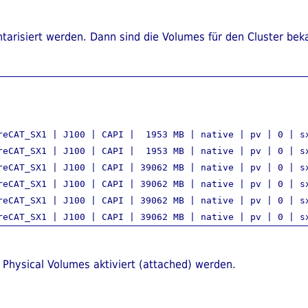
tarisiert werden. Dann sind die Volumes für den Cluster bek
reCAT_SX1 | J100 | CAPI |  1953 MB | native | pv | 0 | sx
reCAT_SX1 | J100 | CAPI |  1953 MB | native | pv | 0 | sx
reCAT_SX1 | J100 | CAPI | 39062 MB | native | pv | 0 | sx
reCAT_SX1 | J100 | CAPI | 39062 MB | native | pv | 0 | sx
reCAT_SX1 | J100 | CAPI | 39062 MB | native | pv | 0 | sx
Physical Volumes aktiviert (attached) werden.