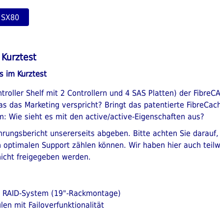
T SX80
 Kurztest
 im Kurztest
roller Shelf mit 2 Controllern und 4 SAS Platten) der Fibre
s das Marketing verspricht? Bringt das patentierte FibreCach
: Wie sieht es mit den active/active-Eigenschaften aus?
hrungsbericht unsererseits abgeben. Bitte achten Sie darauf
 optimalen Support zählen können. Wir haben hier auch teilwe
icht freigegeben werden.
s RAID-System (19"-Rackmontage)
len mit Failoverfunktionalität