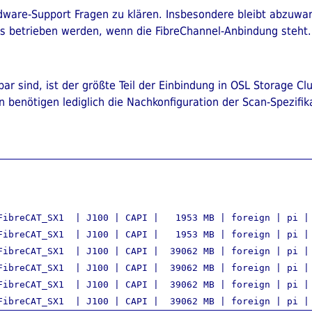
rdware-Support Fragen zu klären. Insbesondere bleibt abzuw
is betrieben werden, wenn die FibreChannel-Anbindung steht.
r sind, ist der größte Teil der Einbindung in OSL Storage Cl
n benötigen lediglich die Nachkonfiguration der Scan-Spezifik
FibreCAT_SX1  | J100 | CAPI |   1953 MB | foreign | pi | 
FibreCAT_SX1  | J100 | CAPI |   1953 MB | foreign | pi | 
FibreCAT_SX1  | J100 | CAPI |  39062 MB | foreign | pi | 
FibreCAT_SX1  | J100 | CAPI |  39062 MB | foreign | pi | 
FibreCAT_SX1  | J100 | CAPI |  39062 MB | foreign | pi | 