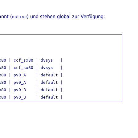
annt (
) und stehen global zur Verfügung:
native
80 | ccf_sx80 | dvsys   | 

80 | ccf_sx80 | dvsys   | 

80 | pv0_A    | default | 

80 | pv0_A    | default | 

80 | pv0_B    | default | 
