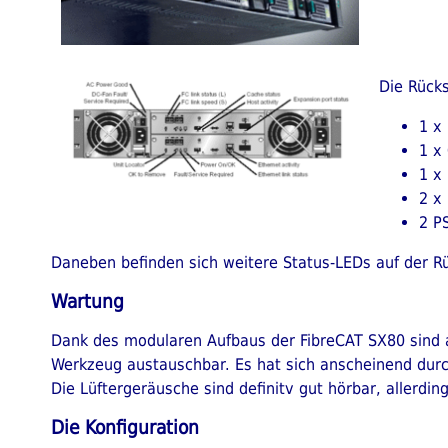
Die Rücks
1 x
1 x
1 x
2 x
2 P
Daneben befinden sich weitere Status-LEDs auf der Rüc
Wartung
Dank des modularen Aufbaus der FibreCAT SX80 sind al
Werkzeug austauschbar. Es hat sich anscheinend durch
Die Lüftergeräusche sind definitv gut hörbar, allerd
Die Konfiguration