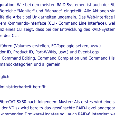
iguration. Wie bei den meisten RAID-Systemen ist auch der F
ei Bereiche "Monitor" und "Manage" eingeteilt. Alle Aktionen 
ilfe die Arbeit bei Unklarheiten ungemein. Das Web-Interface i
inem Kommando-Interface (CLI - Command Line Interface), wel
nz eines CLI zeigt, dass bei der Entwicklung des RAID-System
e des CLI:
führen (Volumes erstellen, FC-Topologie setzen, usw.)
or ID, Product ID, Port-WWNs, usw.) und Event-Logs
von Command Editing, Command Completion und Command His
mmandokategorien und allgemein
glich
inistrierbarkeit betrifft.
FibreCAT SX80 nach folgendem Muster: Als erstes wird eine s
g der VDisk wird bereits das gewünschte RAID-Level angegeben
er kommenden Firmware-Updates soll auch RAID-6 integriert w