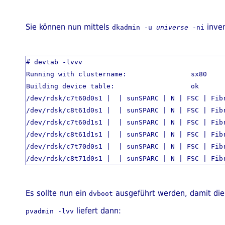
Sie können nun mittels
inven
dkadmin -u
universe
-ni
# devtab -lvvv

Running with clustername:                sx80

Building device table:                   ok

/dev/rdsk/c7t60d0s1 |  | sunSPARC | N | FSC | Fib
/dev/rdsk/c8t61d0s1 |  | sunSPARC | N | FSC | Fib
/dev/rdsk/c7t60d1s1 |  | sunSPARC | N | FSC | Fib
/dev/rdsk/c8t61d1s1 |  | sunSPARC | N | FSC | Fib
/dev/rdsk/c7t70d0s1 |  | sunSPARC | N | FSC | Fib
Es sollte nun ein
ausgeführt werden, damit die 
dvboot
liefert dann:
pvadmin -lvv