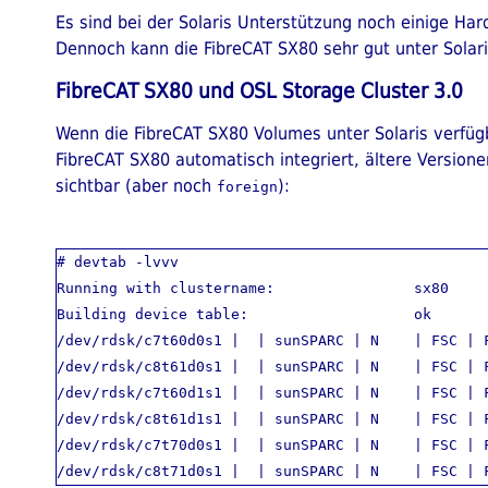
Es sind bei der Solaris Unterstützung noch einige Ha
Dennoch kann die FibreCAT SX80 sehr gut unter Solar
FibreCAT SX80 und OSL Storage Cluster 3.0
Wenn die FibreCAT SX80 Volumes unter Solaris verfügba
FibreCAT SX80 automatisch integriert, ältere Versione
sichtbar (aber noch
):
foreign
# devtab -lvvv

Running with clustername:                sx80

Building device table:                   ok

/dev/rdsk/c7t60d0s1 |  | sunSPARC | N    | FSC | 
/dev/rdsk/c8t61d0s1 |  | sunSPARC | N    | FSC | 
/dev/rdsk/c7t60d1s1 |  | sunSPARC | N    | FSC | 
/dev/rdsk/c8t61d1s1 |  | sunSPARC | N    | FSC | 
/dev/rdsk/c7t70d0s1 |  | sunSPARC | N    | FSC | 