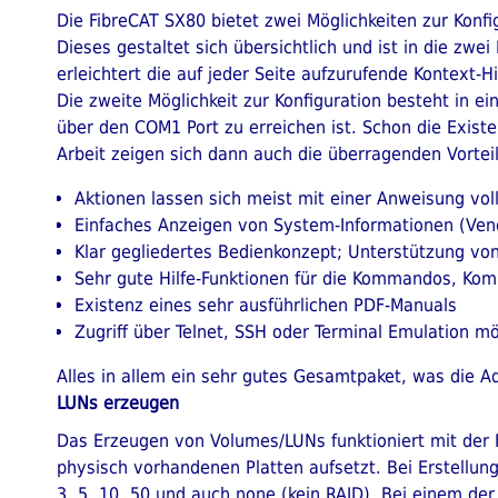
Die FibreCAT SX80 bietet zwei Möglichkeiten zur Konf
Dieses gestaltet sich übersichtlich und ist in die zw
erleichtert die auf jeder Seite aufzurufende Kontext-H
Die zweite Möglichkeit zur Konfiguration besteht in e
über den COM1 Port zu erreichen ist. Schon die Existe
Arbeit zeigen sich dann auch die überragenden Vorteil
Aktionen lassen sich meist mit einer Anweisung voll
Einfaches Anzeigen von System-Informationen (Vend
Klar gegliedertes Bedienkonzept; Unterstützung 
Sehr gute Hilfe-Funktionen für die Kommandos, Ko
Existenz eines sehr ausführlichen PDF-Manuals
Zugriff über Telnet, SSH oder Terminal Emulation mö
Alles in allem ein sehr gutes Gesamtpaket, was die Adm
LUNs erzeugen
Das Erzeugen von Volumes/LUNs funktioniert mit der 
physisch vorhandenen Platten aufsetzt. Bei Erstellun
3, 5, 10, 50 und auch none (kein RAID). Bei einem d